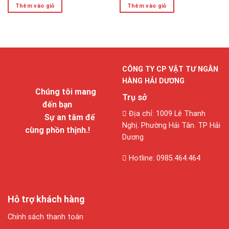
Thêm vào giỏ
Thêm vào giỏ
hạng
hạng
0
0
5
5
sao
sao
CÔNG TY CP VẬT TƯ NGÂN
HÀNG HẢI DƯƠNG
Chúng tôi mang
Trụ sở
đến bạn
Địa chỉ: 1009 Lê Thanh
Sự an tâm để
Nghị. Phường Hải Tân. TP Hải
cùng phồn thịnh.!
Dương
Hotline: 0985.464.464
Hỗ trợ khách hàng
Chính sách thanh toán