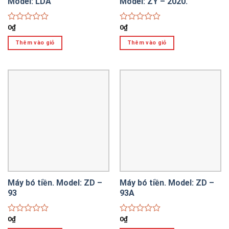
Model: LDA
Model: ZY – 2020.
0
₫
0
₫
Được
Được
xếp
xếp
Thêm vào giỏ
Thêm vào giỏ
hạng
hạng
0
0
5
5
sao
sao
Máy bó tiền. Model: ZD –
Máy bó tiền. Model: ZD –
93
93A
0
₫
0
₫
Được
Được
xếp
xếp