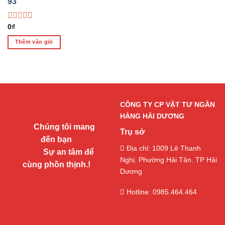
93
Được
0
₫
xếp
Thêm vào giỏ
hạng
0
5
sao
CÔNG TY CP VẬT TƯ NGÂN
HÀNG HẢI DƯƠNG
Chúng tôi mang
Trụ sở
đến bạn
Địa chỉ: 1009 Lê Thanh
Sự an tâm để
Nghị. Phường Hải Tân. TP Hải
cùng phồn thịnh.!
Dương
Hotline: 0985.464.464